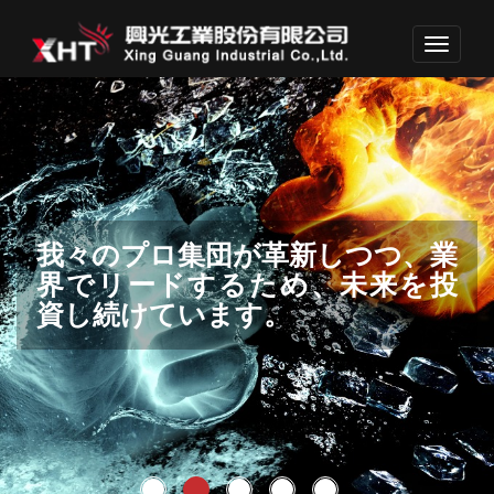
Toggle
navigati
お客様のベストパートナーにな
我々のプロ集団が革新しつつ、業
産業界へ貢献するため、アイデ
顧客満足を達成し、世界的品質レ
次の世代のため、環境保護も考慮
るプロ集団でありながら、お客
界でリードするため、未来を投
ア、ノーハウ、キャリアを集結
ベルを目指します。
しています。
様と生命共同体になる誇りを持っ
資し続けています。
しています。
ています。