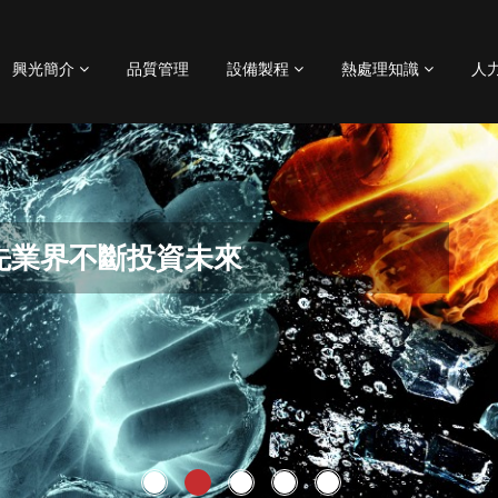
興光簡介
品質管理
設備製程
熱處理知識
人
客戶首選合作伙伴，與客戶成為生
先業界不斷投資未來
產業界做出巨大貢獻。
質