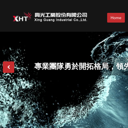
Home
以專業贏得客戶肯定，成為
專業團隊勇於開拓格局，領
結合創意、智慧、經驗，為
滿足客戶要求，邁向世界品
保護環境，生生不息。
命共同體為榮。