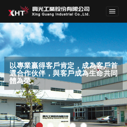
Toggle
navigati
專業團隊勇於開拓格局，領先業界
以專業贏得客戶肯定，成為客戶首
結合創意、智慧、經驗，為產業界
滿足客戶要求，邁向世界品質
保護環境，生生不息。
不斷投資未來
選合作伙伴，與客戶成為生命共同
做出巨大貢獻。
體為榮。