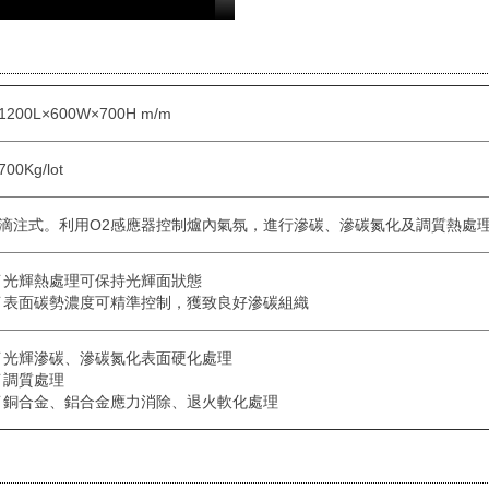
1200L×600W×700H m/m
700Kg/lot
滴注式。利用O
2
感應器控制爐內氣氛，進行滲碳、滲碳氮化及調質熱處
˙光輝熱處理可保持光輝面狀態
˙表面碳勢濃度可精準控制，獲致良好滲碳組織
˙光輝滲碳、滲碳氮化表面硬化處理
˙調質處理
˙銅合金、鋁合金應力消除、退火軟化處理