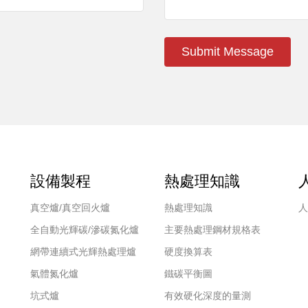
Submit Message
設備製程
熱處理知識
真空爐/真空回火爐
熱處理知識
人
全自動光輝碳/滲碳氮化爐
主要熱處理鋼材規格表
網帶連續式光輝熱處理爐
硬度換算表
氣體氮化爐
鐵碳平衡圖
坑式爐
有效硬化深度的量測