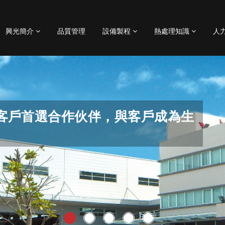
興光簡介
品質管理
設備製程
熱處理知識
人
先業界不斷投資未來
客戶首選合作伙伴，與客戶成為生
產業界做出巨大貢獻。
質