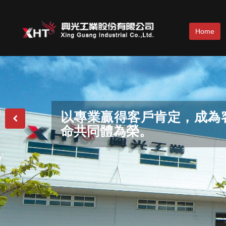
Home
專業團隊勇於開拓格局，領
以專業贏得客戶肯定，成為
結合創意、智慧、經驗，為
滿足客戶要求，邁向世界品
保護環境，生生不息。
命共同體為榮。