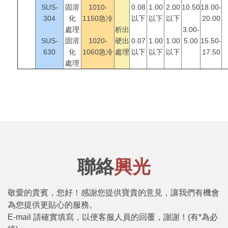
SUS-
固溶
1010-
0.08
1.00
2.00
10.50
18.00-
304
化
1150急冷
以下
以下
以下
20.00
處理
析出
3.00-
SUS-
固溶
1020-
硬出
0.07
1.00
1.00
5.00
15.50-
630
化
1060急冷
處理
以下
以下
以下
17.50
處理
聯絡
興光
敬愛的貴賓，您好！感謝您提供寶貴的意見，讓我們有機會
為您提供更貼心的服務。
E-mail 請確實填寫，以便客服人員的回覆，謝謝！(有*為必