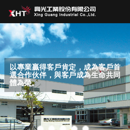
以專業贏得客戶肯定，成為客戶首
結合創意、智慧、經驗，為產業界
滿足客戶要求，邁向世界品質
保護環境，生生不息。
選合作伙伴，與客戶成為生命共同
做出巨大貢獻。
體為榮。