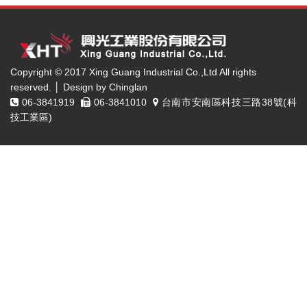
Copyright © 2017 Xing Guang Industrial Co.,Ltd All rights
reserved. │ Design by Chinglan
06-3841919
06-3841010
台南市安南區科技三路38號(科
技工業區)