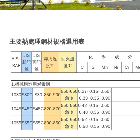
主要熱處理鋼材規格選用表
JIS
JIS
化 學 成 分
AISI-
淬火溫
回火溫
新記
舊記
SAE
度℃
度℃
C
Si
Mn
Ni
Cr
M
號
號
1.機械構造用炭素鋼
550-650
0.27-
0.15-
0.60-
1030
S30C
S30
850-900
急冷
0.33
0.35
0.90
550-560
0.42-
0.15-
0.60-
1045
S45C
S45C
820-870
急冷
0.48
0.35
0.90
550-650
0.52-
0.15-
0.60-
1055
S55C
S55C
800-850
急冷
0.58
0.35
0.90