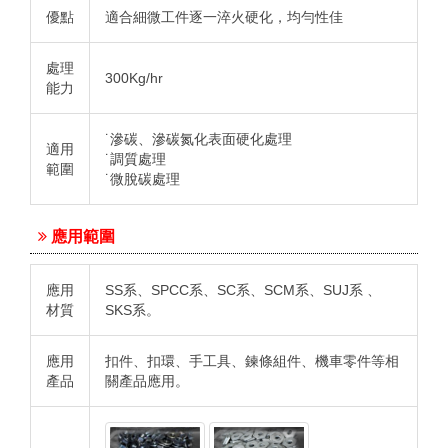
優點
適合細微工件逐一淬火硬化，均勻性佳
處理
300Kg/hr
能力
˙滲碳、滲碳氮化表面硬化處理
適用
˙調質處理
範圍
˙微脫碳處理
應用範圍
應用
SS系、SPCC系、SC系、SCM系、SUJ系 、
材質
SKS系。
應用
扣件、扣環、手工具、鍊條組件、機車零件等相
產品
關產品應用。