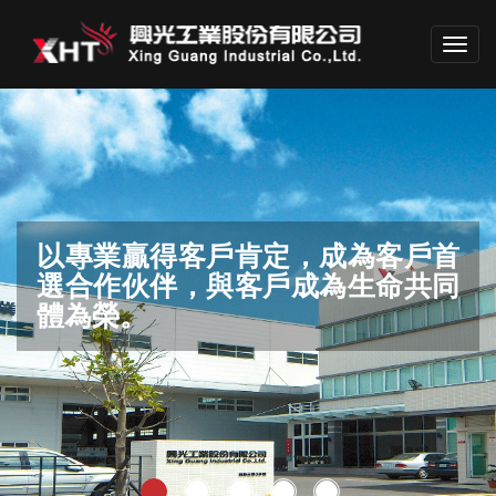
Toggl
navig
以專業贏得客戶肯定，成為客戶首
結合創意、智慧、經驗，為產業界
滿足客戶要求，邁向世界品質
保護環境，生生不息。
選合作伙伴，與客戶成為生命共同
做出巨大貢獻。
體為榮。