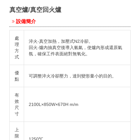
真空爐/真空回火爐
設備簡介
處
淬火-真空加熱，加壓式N
2
冷卻。
理
回火-爐內抽真空後導入氫氣，使爐內形成還原氣
方
氛，確保工件表面絕對無氧化。
式
優
可調整淬火冷卻壓力，達到變形量小的目的。
點
有
效
2100L×850W×670H m/m
尺
寸
上
限
1250℃