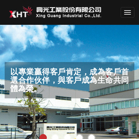
Toggl
navig
專業團隊勇於開拓格局，領先業界
以專業贏得客戶肯定，成為客戶首
結合創意、智慧、經驗，為產業界
滿足客戶要求，邁向世界品質
保護環境，生生不息。
不斷投資未來
選合作伙伴，與客戶成為生命共同
做出巨大貢獻。
體為榮。