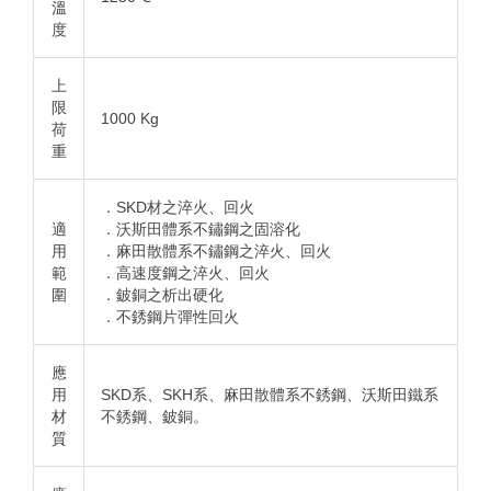
溫
度
上
限
1000 Kg
荷
重
．SKD材之淬火、回火
適
．沃斯田體系不鏽鋼之固溶化
用
．麻田散體系不鏽鋼之淬火、回火
範
．高速度鋼之淬火、回火
圍
．鈹銅之析出硬化
．不銹鋼片彈性回火
應
用
SKD系、SKH系、麻田散體系不銹鋼、沃斯田鐵系
材
不銹鋼、鈹銅。
質