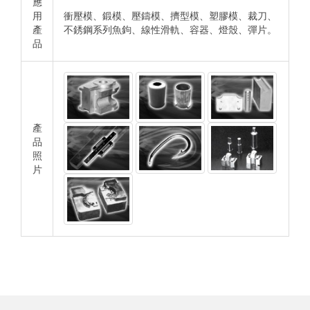
應
用
衝壓模、鍛模、壓鑄模、擠型模、塑膠模、裁刀、
產
不銹鋼系列魚鉤、線性滑軌、容器、燈殼、彈片。
品
產
品
照
片