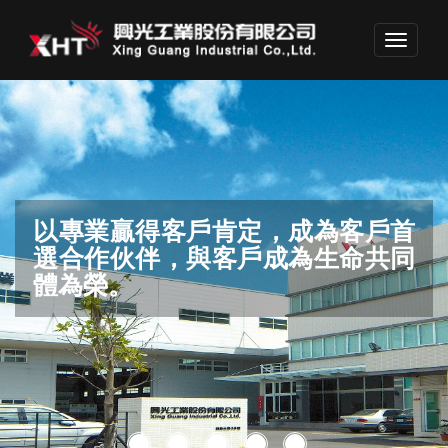
Toggle
navigati
以專業贏得客戶肯定，成為客戶首
結合創意、智慧、經驗，為產業界
滿足客戶要求，邁向世界品質
保護環境，生生不息。
專業團隊勇於開拓格局，領先業界
選合作伙伴，與客戶成為生命共同
做出巨大貢獻。
不斷投資未來
體為榮。