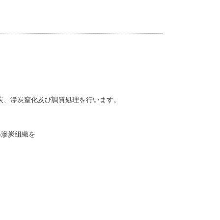
炭、滲炭窒化及び調質処理を行います。
い滲炭組織を