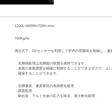
1200L×600W×700H m/m
700Kg/lot
滴注式で、O2センサーを利用して炉内の雰囲気を制御し、滲
．光輝熱処理は光輝面の状態を維持できます。
．表面の炭素濃度を精確に制御することができますので、よ
．確保することができます。
．光輝滲炭、滲炭窒化の表面硬化処理
．調質処理
．銅合金、アルミ合金の応力を除去、退火軟化処理。