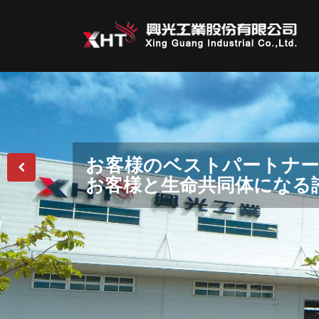
我々のプロ集団が革新し
お客様のベストパートナ
産業界へ貢献するため、
顧客満足を達成し、世界的
次の世代のため、環境保護
来を投資し続けています。
お客様と生命共同体になる
集結しています。