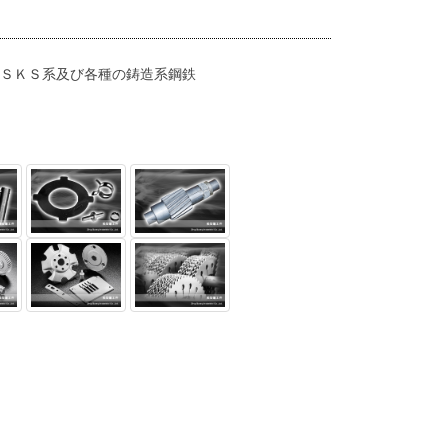
、ＳＫＳ系及び各種の鋳造系鋼鉄