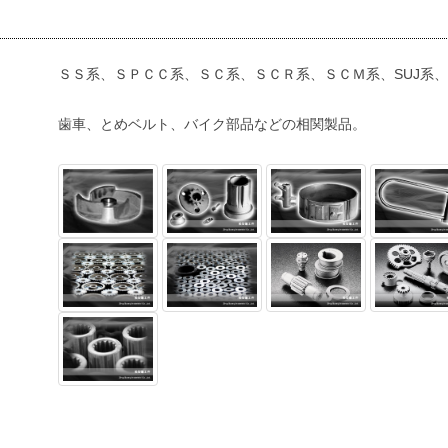
ＳＳ系、ＳＰＣＣ系、ＳＣ系、ＳＣＲ系、ＳＣＭ系、SUJ系
歯車、とめベルト、バイク部品などの相関製品。