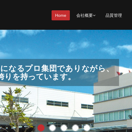
Home
会社概要
品質管理
つつ、業界でリードするため、未
ーになるプロ集団でありながら、
アイデア、ノーハウ、キャリアを
品質レベルを目指します。
も考慮しています。
誇りを持っています。