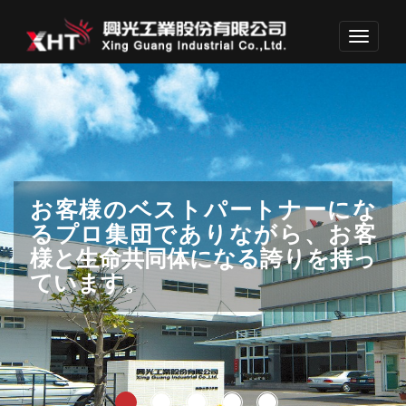
Toggle
navigati
我々のプロ集団が革新しつつ、業
お客様のベストパートナーにな
産業界へ貢献するため、アイデ
顧客満足を達成し、世界的品質レ
次の世代のため、環境保護も考慮
界でリードするため、未来を投
るプロ集団でありながら、お客
ア、ノーハウ、キャリアを集結
ベルを目指します。
しています。
資し続けています。
様と生命共同体になる誇りを持っ
しています。
ています。