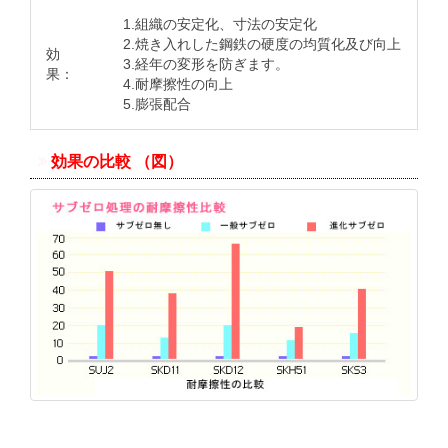
1.組織の安定化、寸法の安定化
2.焼き入れした鋼鉄の硬度の均質化及び向上
効
3.経年の変形を防ぎます。
果：
4.耐摩擦性の向上
5.膨張配合
効果の比較 （図）