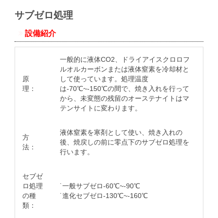
サブゼロ処理
設備紹介
一般的に液体CO2、ドライアイスクロロフ
ルオルカーボンまたは液体窒素を冷却材と
原
して使っています。処理温度
理：
は-70℃~-150℃の間で、焼き入れを行って
から、未変態の残留のオーステナイトはマ
テンサイトに変わります。
液体窒素を寒剤として使い、焼き入れの
方
後、焼戻しの前に零点下のサブゼロ処理を
法：
行います。
セブゼ
ロ処理
˙一般サブゼロ-60℃~-90℃
の種
˙進化セブゼロ-130℃~-160℃
類：