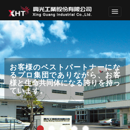
Toggle
navigati
我々のプロ集団が革新しつつ、業
お客様のベストパートナーにな
産業界へ貢献するため、アイデ
顧客満足を達成し、世界的品質レ
次の世代のため、環境保護も考慮
界でリードするため、未来を投
るプロ集団でありながら、お客
ア、ノーハウ、キャリアを集結
ベルを目指します。
しています。
資し続けています。
様と生命共同体になる誇りを持っ
しています。
ています。