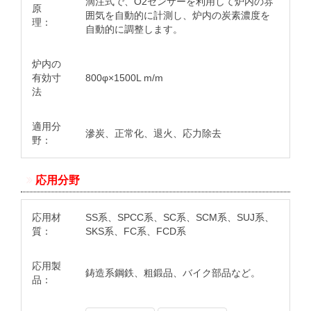
滴注式で、O2センサーを利用して炉内の雰
原
囲気を自動的に計測し、炉内の炭素濃度を
理：
自動的に調整します。
炉内の
有効寸
800φ×1500L m/m
法
適用分
滲炭、正常化、退火、応力除去
野：
応用分野
応用材
SS系、SPCC系、SC系、SCM系、SUJ系、
質：
SKS系、FC系、FCD系
応用製
鋳造系鋼鉄、粗鍛品、バイク部品など。
品：