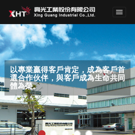
Toggle
navigati
專業團隊勇於開拓格局，領先業界
以專業贏得客戶肯定，成為客戶首
結合創意、智慧、經驗，為產業界
滿足客戶要求，邁向世界品質
保護環境，生生不息。
不斷投資未來
選合作伙伴，與客戶成為生命共同
做出巨大貢獻。
體為榮。